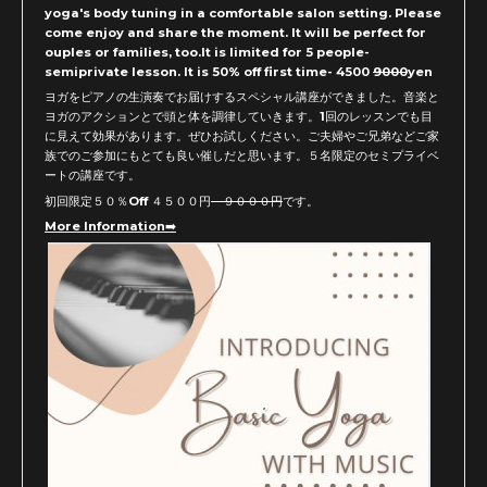
yoga's body tuning in a comfortable salon setting. Please
come enjoy and share the moment. It will be perfect for
ouples or families, too.It is limited for 5 people-
semiprivate lesson. It is 50% off first time- 4500
9000
yen
ヨガをピアノの生演奏でお届けするスペシャル講座ができました。音楽と
ヨガのアクションとで頭と体を調律していきます。1回のレッスンでも目
に見えて効果があります。ぜひお試しください。ご夫婦やご兄弟などご家
族でのご参加にもとても良い催しだと思います。５名限定のセミプライベ
ートの講座です。
初回限定５０％Off ４５００円
９０００円
です。
More Information➡️