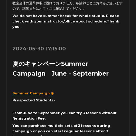
教室全体の夏季休暇は設けておりません。各講師ごとにお休みが違います
ので、講師またはオフィスに確認してください。
We do not have summer break for whole studio. Please
check with your instructor/office about schedule.Thank
you.
2024-05-30 17:15:00
夏のキャンペーンSummer
Campaign June - September
Summer Campaign
☀️
Prospected Students-
From June to September you can try 3 lessons without
Registration Fee.
You can purchase multiple sets of 3 lessons during
campaign or you can start regular lessons after 3