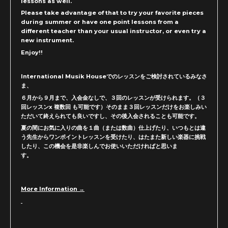
lessons as well.
Please take advantage of that to try your favorite pieces
during summer or have one point lessons from a
different teacher than your usual instructor, or even try a
new instrument.
Enjoy!!
International Musik Houseでのレッスンをご検討されているみなさ
ま、
６月から９月まで、入会金なしで、３回のレッスンが受けられます。（３
回レッスンx
複数回 も可能です）そのまま３回レッスンだけをお楽しみい
ただいて終えられても良いですし、その後入会されることも可能です。
夏の間にお気に入りの曲を１曲（または数曲）仕上げたり、いつもとは違
う先生からワンポイントレッスンを受けたり、はたまた新しい楽器に挑戦
したり、
この機会を是非楽しんでお使いいただければと思いま
す。
More Information →