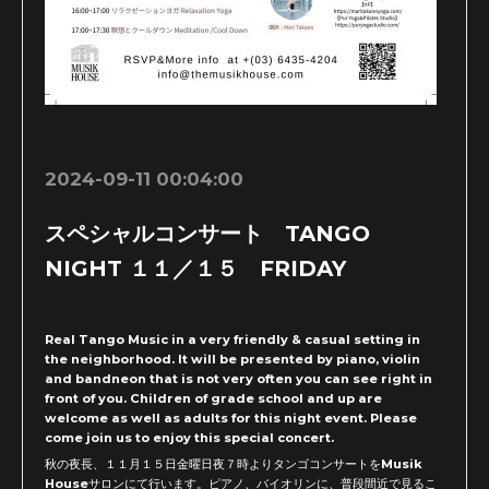
2024-09-11 00:04:00
スペシャルコンサート TANGO
NIGHT １１／１５ FRIDAY
Real Tango Music in a very friendly & casual setting in
the neighborhood. It will be presented by piano, violin
and bandneon that is not very often you can see right in
front of you. Children of grade school and up are
welcome as well as adults for this night event. Please
come join us to enjoy this special concert.
秋の夜長、１１月１５日金曜日夜７時よりタンゴコンサートをMusik
Houseサロンにて行います。ピアノ、バイオリンに、普段間近で見るこ