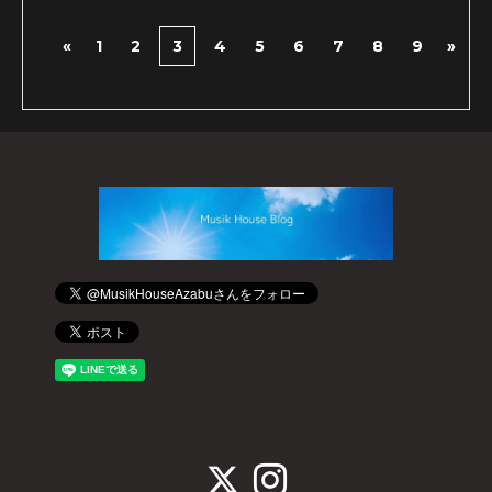
«
1
2
3
4
5
6
7
8
9
»