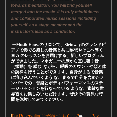
towards
meditation. You will find yourself
merged into the music. It is truly mindfulness
and collaborated music sessions
including
yourself as a stage member and the
instructor’s lead as a conductor.
ーMusik Houseのサロンで、Steinwayのグランドピ
アノで奏でる癒しの音楽と共に瞑想やそこへ導く
ヨガ
のレッスンをお届けする、新しいプログラム
ができました。マホガニーの床から直に響く音
（振動）を 感じ
ながら、呼吸のカウントや頭と体
の調律を行うことができます。自身がまるで音楽
に溶け込んでいくよう
な、まるで自分を含めたメ
ンバーでの、音楽とボディパフォーマンスのステ
ージセッションを行なっている
ような、素敵な世
界観をお楽しみいただけます。ぜひその贅沢な時
間を体験してみてください。
For Reservation
ご予約はこちらまで
➡️
Pay