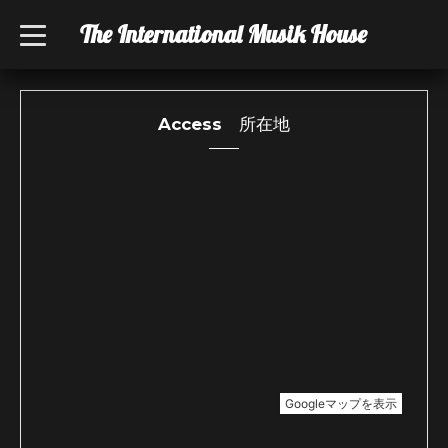
The International Musik House
t
o
g
g
l
e
n
Access 所在地
a
v
i
g
a
t
i
o
n