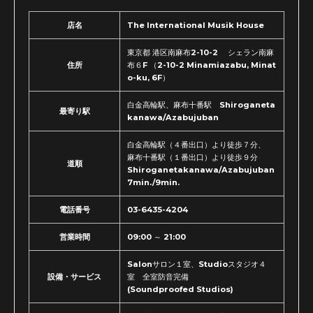
店名
The International Musik House
東京都 港区南麻布2-10-2 シェラン南麻
住所
布６F （2-10-2 Minamiazabu, Minat
o-ku, 6F）
白金高輪駅、麻布十番駅 Shiroganeta
最寄り駅
kanawa/Azabujuban
白金高輪駅（４番出口）より徒歩７分、
麻布十番駅（１番出口）より徒歩９分
道順
Shiroganetakanawa/Azabujuban
7min./9min.
電話番号
03-6435-4204
営業時間
09:00 ～ 21:00
Salonサロン１室、Studioスタジオ４
設備・サービス
室 全室防音完備
(Soundproofed Studios)