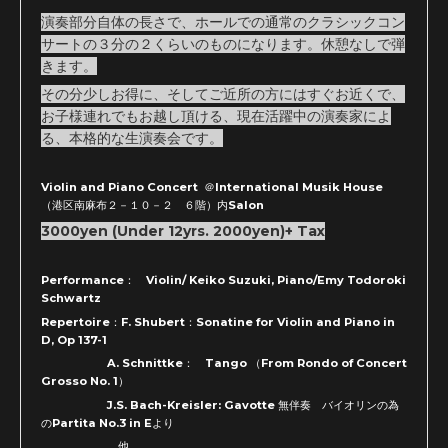
演奏部分自体の長さで、ホールでの通常のクラシックコン
サートの３分の２くらいのものになります。休憩なしで弾
きます。
その分少しお得に、そしてご近所の方にはすぐお近くで、
お子様連れでもお越し頂ける、現在活躍中の演奏家によ
る、本格的な生演奏会です。
Violin and Piano Concert ＠International Musik House
（港区南麻布２－１０－２ ６階）内Salon
3000yen (Under 12yrs. 2000yen)+ Tax
Performance： Violin/ Keiko Suzuki, Piano/Emy Todoroki
Schwartz
Repertoire：F. Shubert：Sonatine for Violin and Piano in
D, Op 137-1
A. Schnittke： Tango （From Rondo of Concert
Grosso No. 1）
J.S. Bach-Kreisler: Gavotte 無伴奏 バイオリンの為
のPartita No.3 in Eより
他