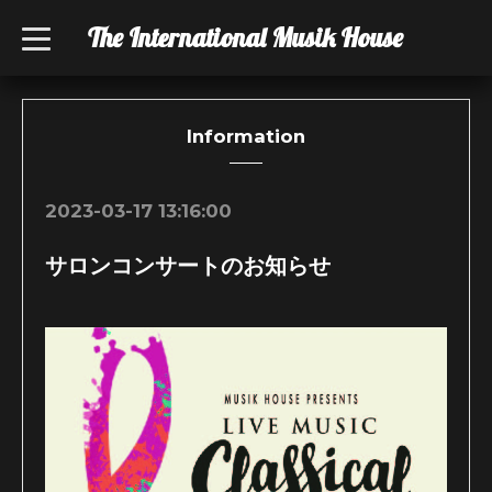
The International Musik House
t
o
g
g
l
e
n
Information
a
v
i
g
2023-03-17 13:16:00
a
t
i
サロンコンサートのお知らせ
o
n