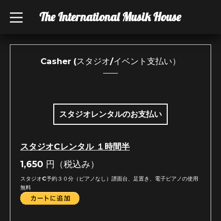
The International Musik House
t
o
g
g
l
e
n
Casher (スタジオ/イベント支払い）
a
v
i
g
a
t
i
スタジオレンタルのお支払い
o
n
スタジオCレンタル １時間半
1,650
円（税込み）
スタジオC予約３０分（ピアノなし）譜面台、足置き、電子ピアノの使用
無料