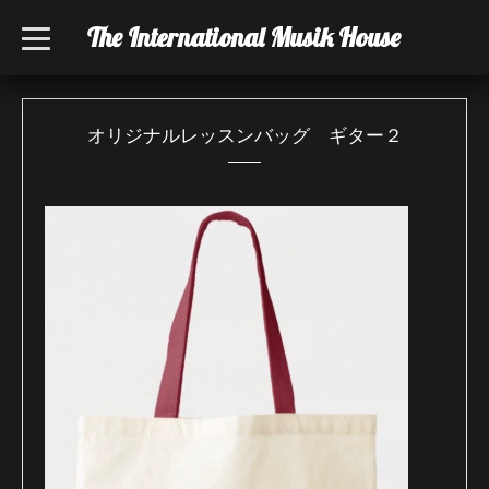
The International Musik House
t
o
g
g
l
e
n
オリジナルレッスンバッグ ギター２
a
v
i
g
a
t
i
o
n